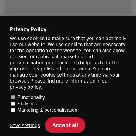
Enregistrer
Privacy Policy
We use cookies to make sure that you can optimally
use our website. We use cookies that are necessary
for the operation of the website. You can also allow
cookies for statistical, marketing and
personalisation purposes. This helps us to further
improve Theapolis and our services. You can
manage your cookie settings at any time via your
browser. Please find more information in our
privacy policy
.
Prix et adhésions
KIBA
Gagenspiegel
Functionality
Données médiatiques
Qui sommes-nous?
Mentions légales
Statistics
Conditions générales de vente
Protection des données
Marketing & personalisation
Contact
Aide
Newsletter
Accept all
Save settings