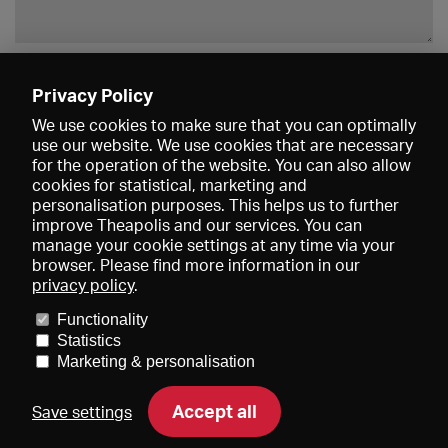
Enregistrer
Privacy Policy
We use cookies to make sure that you can optimally
use our website. We use cookies that are necessary
for the operation of the website. You can also allow
cookies for statistical, marketing and
personalisation purposes. This helps us to further
improve Theapolis and our services. You can
manage your cookie settings at any time via your
browser. Please find more information in our
privacy policy
.
Prix et adhésions
KIBA
Gagenspiegel
Functionality
Données médiatiques
Qui sommes-nous?
Mentions légales
Statistics
Conditions générales de vente
Protection des données
Marketing & personalisation
Contact
Aide
Newsletter
Accept all
Save settings