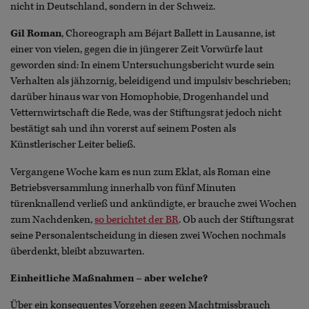
nicht in Deutschland, sondern in der Schweiz.
Gil Roman
, Choreograph am Béjart Ballett in Lausanne, ist
einer von vielen, gegen die in jüngerer Zeit Vorwürfe laut
geworden sind: In einem Untersuchungsbericht wurde sein
Verhalten als jähzornig, beleidigend und impulsiv beschrieben;
darüber hinaus war von Homophobie, Drogenhandel und
Vetternwirtschaft die Rede, was der Stiftungsrat jedoch nicht
bestätigt sah und ihn vorerst auf seinem Posten als
Künstlerischer Leiter beließ.
Vergangene Woche kam es nun zum Eklat, als Roman eine
Betriebsversammlung innerhalb von fünf Minuten
türenknallend verließ und ankündigte, er brauche zwei Wochen
zum Nachdenken,
so berichtet der BR
. Ob auch der Stiftungsrat
seine Personalentscheidung in diesen zwei Wochen nochmals
überdenkt, bleibt abzuwarten.
Einheitliche Maßnahmen – aber welche?
Über ein konsequentes Vorgehen gegen Machtmissbrauch