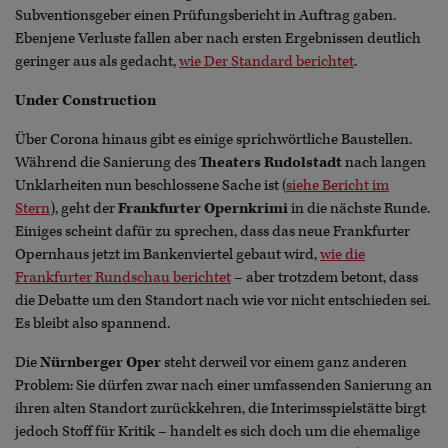
Subventionsgeber einen Prüfungsbericht in Auftrag gaben.
Ebenjene Verluste fallen aber nach ersten Ergebnissen deutlich
geringer aus als gedacht,
wie Der Standard berichtet
.
Under Construction
Über Corona hinaus gibt es einige sprichwörtliche Baustellen.
Während die Sanierung des
Theaters Rudolstadt
nach langen
Unklarheiten nun beschlossene Sache ist (
siehe Bericht im
Stern
), geht der
Frankfurter Opernkrimi
in die nächste Runde.
Einiges scheint dafür zu sprechen, dass das neue Frankfurter
Opernhaus jetzt im Bankenviertel gebaut wird,
wie die
Frankfurter Rundschau berichtet
– aber trotzdem betont, dass
die Debatte um den Standort nach wie vor nicht entschieden sei.
Es bleibt also spannend.
Die
Nürnberger Oper
steht derweil vor einem ganz anderen
Problem: Sie dürfen zwar nach einer umfassenden Sanierung an
ihren alten Standort zurückkehren, die Interimsspielstätte birgt
jedoch Stoff für Kritik – handelt es sich doch um die ehemalige