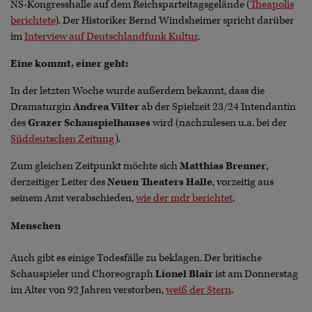
NS-Kongresshalle auf dem Reichsparteitagsgelände (
Theapolis
berichtete
). Der Historiker Bernd Windsheimer spricht darüber
im
Interview auf Deutschlandfunk Kultur
.
Eine kommt, einer geht:
In der letzten Woche wurde außerdem bekannt, dass die
Dramaturgin
Andrea Vilter
ab der Spielzeit 23/24 Intendantin
des
Grazer Schauspielhauses
wird (nachzulesen u.a. bei der
Süddeutschen Zeitung
).
Zum gleichen Zeitpunkt möchte sich
Matthias Brenner
,
derzeitiger Leiter des
Neuen Theaters Halle
, vorzeitig aus
seinem Amt verabschieden,
wie der mdr berichtet
.
Menschen
Auch gibt es einige Todesfälle zu beklagen. Der britische
Schauspieler und Choreograph
Lionel Blair
ist am Donnerstag
im Alter von 92 Jahren verstorben,
weiß der Stern
.