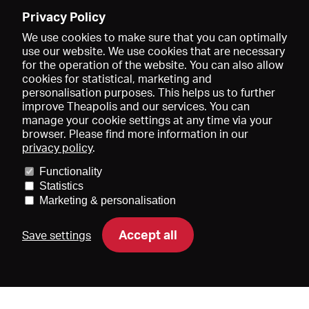
Enregistrer
Privacy Policy
We use cookies to make sure that you can optimally
use our website. We use cookies that are necessary
for the operation of the website. You can also allow
cookies for statistical, marketing and
personalisation purposes. This helps us to further
improve Theapolis and our services. You can
manage your cookie settings at any time via your
browser. Please find more information in our
privacy policy
.
Prix et adhésions
KIBA
Gagenspiegel
Functionality
Données médiatiques
Qui sommes-nous?
Mentions légales
Statistics
Conditions générales de vente
Protection des données
Marketing & personalisation
Contact
Aide
Newsletter
Accept all
Save settings
DE
EN
FR