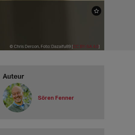
© Chris Dercon, Foto: Dazaifu89 [
CC BY-SA 4.0
]
Auteur
Sören Fenner