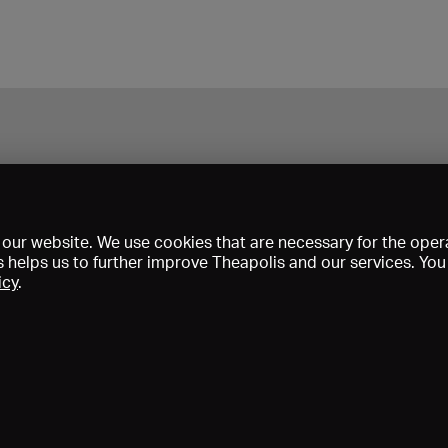
our website. We use cookies that are necessary for the opera
s helps us to further improve Theapolis and our services. Yo
icy
.
Prix et adhésions
KIBA
Gagenspiegel
Données médiatiques
Qui sommes-nous?
Mentions légales
Conditions générales de vent