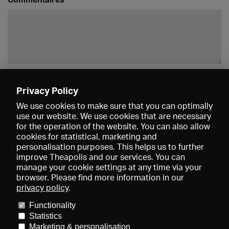
Enregistrer
Privacy Policy
We use cookies to make sure that you can optimally
use our website. We use cookies that are necessary
for the operation of the website. You can also allow
cookies for statistical, marketing and
personalisation purposes. This helps us to further
improve Theapolis and our services. You can
manage your cookie settings at any time via your
browser. Please find more information in our
privacy policy
.
Prix et adhésions
KIBA
Gagenspiegel
Functionality
Données médiatiques
Qui sommes-nous?
Mentions légales
Statistics
Conditions générales de vente
Protection des données
Marketing & personalisation