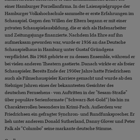
einer Hamburger Porzellanfirma. In der Laienspielgruppe der
Hamburger Volkshochschule sammelte er erste Erfahrungen im
Schauspiel. Gegen den Willen der Eltern begann er mit einer
privaten Schauspielausbildung, die er sich als Hafenarbeiter
und Zeitungsjunge finanzierte. Nachdem Ida Ehre auf ihn
aufmerksam geworden war, wurde er 1956 an das Deutsche
Schauspielhaus in Hamburg unter Gustaf Gründgens
verpflichtet. Bis 1968 gehörte er zu dessen Ensemble, während er
bei vielen anderen Theatern gastierte. Danach wirkte er als freier
Schauspieler. Bereits Ende der 1950er Jahre hatte Friedrichsen
auch als Filmschauspieler Karriere gemacht und wurde ab den
Siebziger Jahren eines der bekanntesten Gesichter des
deutschen Fernsehens - von Auftritten in der "Sesam-Straße"
über populäre Serienformate (“Schwarz-Rot-Gold”) bis hin zu
Charakterrollen besonders im Krimi-Fach. Außerdem war
Friedrichsen ein gefragter Synchron- und Rundfunksprecher. Er
lieh unter anderem Donald Sutherland, Danny Glover und Peter
Falk als “Columbo” seine markante deutsche Stimme.