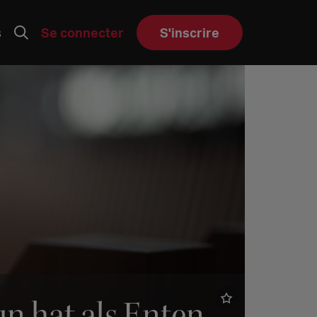
s
Se connecter
S'inscrire
n hat als Enten