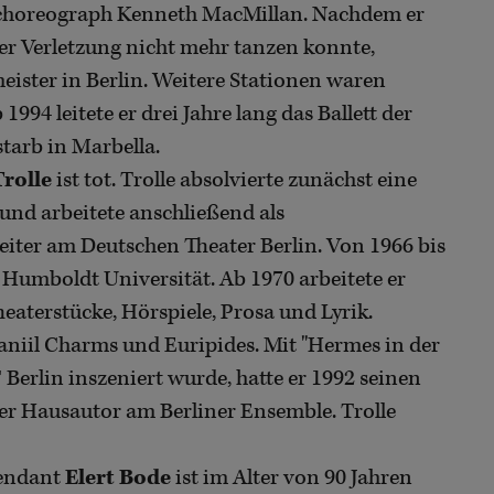
tchoreograph Kenneth MacMillan. Nachdem er
er Verletzung nicht mehr tanzen konnte,
meister in Berlin. Weitere Stationen waren
4 leitete er drei Jahre lang das Ballett der
starb in Marbella.
rolle
ist tot. Trolle absolvierte zunächst eine
d arbeitete anschließend als
ter am Deutschen Theater Berlin. Von 1966 bis
r Humboldt Universität. Ab 1970 arbeitete er
heaterstücke, Hörspiele, Prosa und Lyrik.
aniil Charms und Euripides. Mit "Hermes in der
Berlin inszeniert wurde, hatte er 1992 seinen
er Hausautor am Berliner Ensemble. Trolle
tendant
Elert Bode
ist im Alter von 90 Jahren