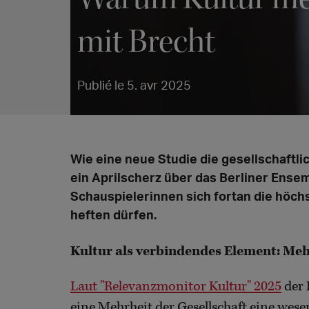
mit Brecht
Publié le 5. avr 2025
Wie eine neue Studie die gesellschaftl
ein Aprilscherz über das Berliner Ensem
Schauspielerinnen sich fortan die höch
heften dürfen.
Kultur als verbindendes Element: Mehrh
Laut "Relevanzmonitor Kultur" 2025
der 
eine Mehrheit der Gesellschaft eine wesen