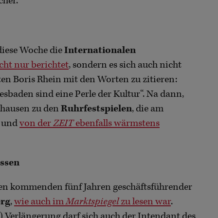
cher.
iese Woche die
Internationalen
cht nur berichtet
, sondern es sich auch nicht
en Boris Rhein mit den Worten zu zitieren:
esbaden sind eine Perle der Kultur“. Na dann,
ghausen zu den
Ruhrfestspielen
, die am
n und
von der
ZEIT
ebenfalls wärmstens
assen
den kommenden fünf Jahren geschäftsführender
erg
,
wie auch im
Marktspiegel
zu lesen war
.
e) Verlängerung darf sich auch der Intendant des