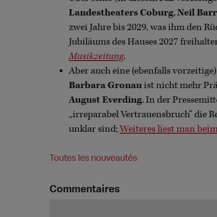
Landestheaters Coburg
,
Neil Bar
zwei Jahre bis 2029, was ihm den Rü
Jubiläums des Hauses 2027 freihalte
Musikzeitung
.
Aber auch eine (ebenfalls vorzeitige
Barbara Gronau
ist nicht mehr Pr
August Everding
. In der Pressemi
„irreparabel Vertrauensbruch“ die 
unklar sind;
Weiteres liest man bei
Toutes les nouveautés
Commentaires