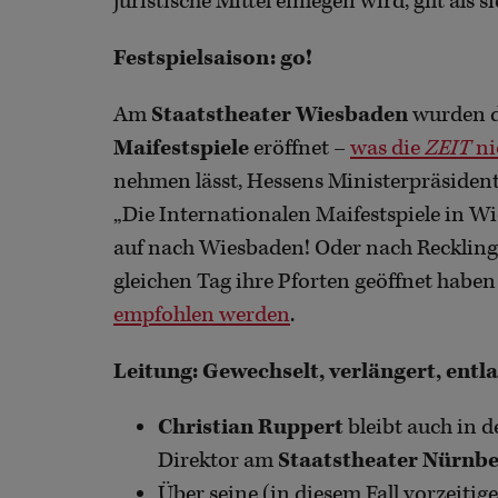
juristische Mittel einlegen wird, gilt als si
Festspielsaison: go!
Am
Staatstheater Wiesbaden
wurden d
Maifestspiele
eröffnet –
was die
ZEIT
ni
nehmen lässt, Hessens Ministerpräsident
„Die Internationalen Maifestspiele in Wi
auf nach Wiesbaden! Oder nach Recklin
gleichen Tag ihre Pforten geöffnet habe
empfohlen werden
.
Leitung: Gewechselt, verlängert, entl
Christian Ruppert
bleibt auch in 
Direktor am
Staatstheater Nürnb
Über seine (in diesem Fall vorzeitig