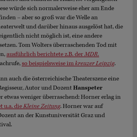
ese würde sich normalerweise eher am Ende
 finden – aber so groß war die Welle an
heaterwelt und darüber hinaus ausgelöst hat, die
eigentlich nicht möglich ist, eine andere
 setzen. Tom Wolters überraschenden Tod mit
en,
ausführlich berichtete z.B. der
MDR.
Nachrufe,
so beispielsweise im
kreuzer Leipzig
.
dann auch die österreichische Theaterszene eine
 Regisseur, Autor und Dozent
Hanspeter
ber etwas weniger überraschend: Horner erlag in
t u.a. die
Kleine Zeitung
. Horner war auf
r Dozent an der Kunstuniversität Graz und
ival.