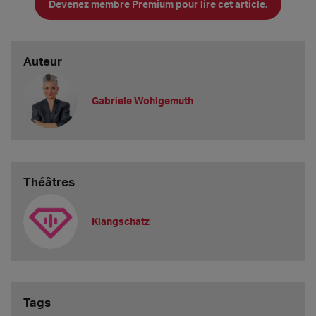
Devenez membre Premium pour lire cet article.
Auteur
Gabriele Wohlgemuth
Hast du auch eine Frage an mich, die ich in einem Video
Théâtres
beantworten soll? Dann schreib sie mir unten ins
Kommentarfeld rein und mit etwas Glück bekommst du schon
bald eine Antwort von mir in einem meiner nächsten Videos.
Klangschatz
Und hier findest Du
weitere Vocal Snacks
von mir.
Tags