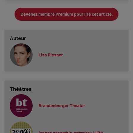
Devenez membre Premium pour lire cet article.
Auteur
Lisa Riesner
Hinweis: Das folgende Transkript ist eine stark verknappte, auf die
Théâtres
Kernaussagen heruntergekochte Version des Gesprächs. Wer gerne
alle Details wissen möchte, dem empfehlen wir, sich den
Videomitschnitt anzuschauen.
Brandenburger Theater
Gibt es bei Euch aktuell Solovakanzen im Musiktheater?
Wir haben eigentlich immer Vakanzen, denn wir haben kein
Ensemble, sondern arbeiten nur mit Gästen.
junges ensemble-netzwerk (JEN)