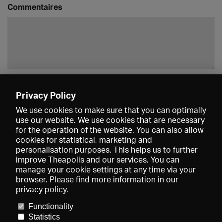
Commentaires
Enregistrer
Privacy Policy
We use cookies to make sure that you can optimally
use our website. We use cookies that are necessary
for the operation of the website. You can also allow
cookies for statistical, marketing and
personalisation purposes. This helps us to further
improve Theapolis and our services. You can
manage your cookie settings at any time via your
browser. Please find more information in our
privacy policy
.
Prix et adhésions
KIBA
Gagenspiegel
Functionality
Données médiatiques
Qui sommes-nous?
Mentions légales
Statistics
Conditions générales de vente
Protection des données