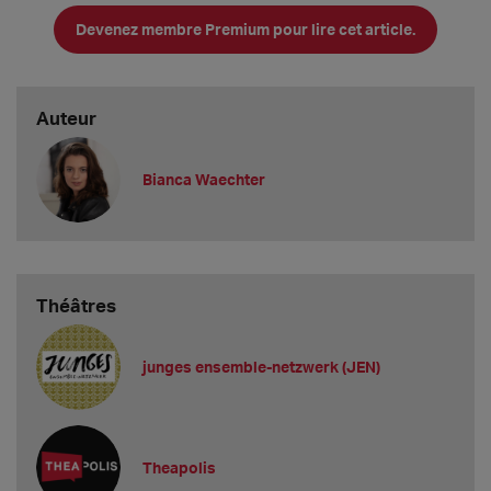
Devenez membre Premium pour lire cet article.
Auteur
Bianca Waechter
Die Video-Aufzeichnung fand im Oktober 2024 statt.
Théâtres
KIBA-Infos im Überblick
(Stand: Juli 2025)
junges ensemble-netzwerk (JEN)
1. Vakanzen und Gagen
Gibt es bei Ihnen aktuell Vakanzen?
Nein, derzeit ist das Ensemble voll besetzt.
Theapolis
Welche Mindestgage bieten Sie Berufsanfänger*innen