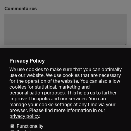
Commentaires
Enregistrer
Privacy Policy
We use cookies to make sure that you can optimally
use our website. We use cookies that are necessary
for the operation of the website. You can also allow
cookies for statistical, marketing and
personalisation purposes. This helps us to further
improve Theapolis and our services. You can
manage your cookie settings at any time via your
browser. Please find more information in our
privacy policy
.
Prix et adhésions
KIBA
Gagenspiegel
Functionality
Données médiatiques
Qui sommes-nous?
Mentions légales