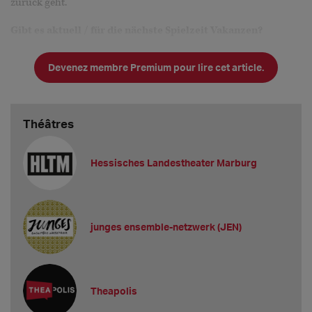
zurück geht.
Gibt es aktuell / für die nächste Spielzeit Vakanzen?
Nein.
Devenez membre Premium pour lire cet article.
S
Théâtres
Hessisches Landestheater Marburg
junges ensemble-netzwerk (JEN)
Theapolis