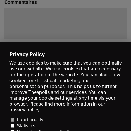
Commentaires
Enregistrer
Privacy Policy
We use cookies to make sure that you can optimally
use our website. We use cookies that are necessary
for the operation of the website. You can also allow
cookies for statistical, marketing and
personalisation purposes. This helps us to further
improve Theapolis and our services. You can
manage your cookie settings at any time via your
browser. Please find more information in our
privacy policy
.
Prix et adhésions
KIBA
Gagenspiegel
Functionality
Données médiatiques
Qui sommes-nous?
Mentions légales
Statistics
Conditions générales de vente
Protection des données