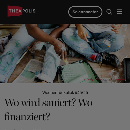
Se connecter
©
on
Roselyn Tirado
Unsplash
Wochenrückblick #45/25
Wo wird saniert? Wo
finanziert?