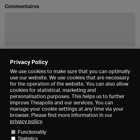
Commentaires
Enregistrer
Privacy Policy
We use cookies to make sure that you can optimally
use our website. We use cookies that are necessary
for the operation of the website. You can also allow
cookies for statistical, marketing and
personalisation purposes. This helps us to further
improve Theapolis and our services. You can
manage your cookie settings at any time via your
browser. Please find more information in our
privacy policy
.
Prix et adhésions
KIBA
Gagenspiegel
Functionality
Données médiatiques
Qui sommes-nous?
Mentions légales
Statistics