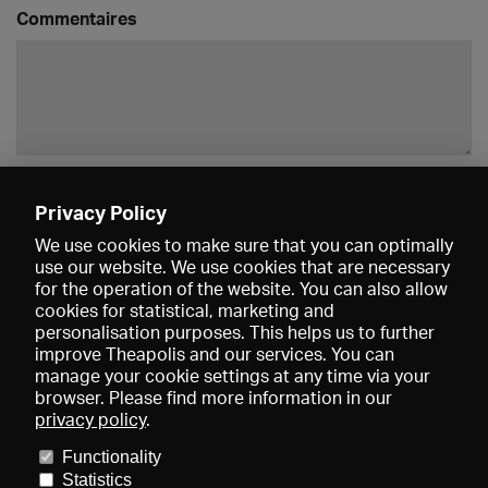
Commentaires
Enregistrer
Privacy Policy
We use cookies to make sure that you can optimally
use our website. We use cookies that are necessary
for the operation of the website. You can also allow
cookies for statistical, marketing and
personalisation purposes. This helps us to further
improve Theapolis and our services. You can
manage your cookie settings at any time via your
browser. Please find more information in our
privacy policy
.
Prix et adhésions
KIBA
Gagenspiegel
Functionality
Données médiatiques
Qui sommes-nous?
Mentions légales
Statistics
Conditions générales de vente
Protection des données