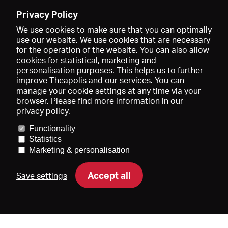
Enregistrer
Privacy Policy
We use cookies to make sure that you can optimally
use our website. We use cookies that are necessary
for the operation of the website. You can also allow
cookies for statistical, marketing and
personalisation purposes. This helps us to further
improve Theapolis and our services. You can
manage your cookie settings at any time via your
browser. Please find more information in our
privacy policy
.
Prix et adhésions
KIBA
Gagenspiegel
Functionality
Données médiatiques
Qui sommes-nous?
Mentions légales
Statistics
Conditions générales de vente
Protection des données
Marketing & personalisation
Contact
Aide
Newsletter
Accept all
Save settings
DE
EN
FR