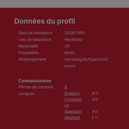
Données du profil
Date de naissance
23.08.1993
Lieu de naissance
Herdecke
Nationalité
UE
Possibilités
Berlin,
d'hébergement
Hamburg,Stuttgart,Dort
mund
Connaissances
Permis de conduire
B
Englisch
Langues
(B1)
Französis
(A2)
ch
Spanisch
(A2)
Deutsch
(L1)