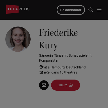
Se connecter
Friederike
Kury
Sängerin, Tänzerin, Schauspielerin,
Komponistin
vit à
Hamburg, Deutschland
lié(e) dans
16 théâtres
Suivre