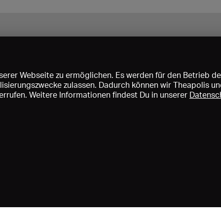
erer Webseite zu ermöglichen. Es werden für den Betrieb de
nalisierungszwecke zulassen. Dadurch können wir Theapolis un
rrufen. Weitere Informationen findest Du in unserer
Datensc
ise und Mitgliedschaften
KIBA
Gagenspiegel
Mediadaten
Über 
Impressum
AGB
Datenschutz
Kontakt
Hilfe
Newsletter