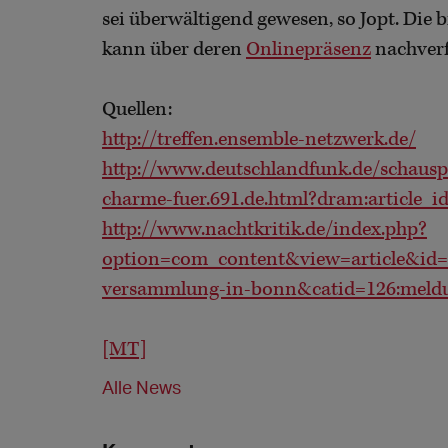
sei überwältigend gewesen, so Jopt. Die b
kann über deren
Onlinepräsenz
nachverf
Quellen:
http://treffen.ensemble-netzwerk.de/
http://www.deutschlandfunk.de/schaus
charme-fuer.691.de.html?dram:article_i
http://www.nachtkritik.de/index.php?
option=com_content&view=article&id=1
versammlung-in-bonn&catid=126:meld
[MT]
Alle News