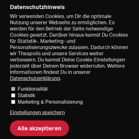
Datenschutzhinweis
Wir verwenden Cookies, um Dir die optimale
Nutzung unserer Webseite zu ermöglichen. Es
werden für den Betrieb der Seite notwendige
Speichern
Cookies gesetzt. Darüber hinaus kannst Du Cookies
für Statistik-, Marketing- und
Personalisierungszwecke zulassen. Dadurch können
wir Theapolis und unsere Services weiter
verbessern. Du kannst Deine Cookie-Einstellungen
jederzeit über Deinen Browser widerrufen. Weitere
Informationen findest Du in unserer
Datenschutzerklärung
.
Funktionalität
Preise und Mitgliedschaften
KIBA
Gagenspiegel
Statistik
Mediadaten
Über uns
Impressum
AGB
Datenschutz
Marketing & Personalisierung
Kontakt
Hilfe
Newsletter
Einstellungen speichern
Alle akzeptieren
DE
EN
FR