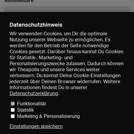
Kommentare
Datenschutzhinweis
Wir verwenden Cookies, um Dir die optimale
Nutzung unserer Webseite zu ermöglichen. Es
werden für den Betrieb der Seite notwendige
Speichern
Cookies gesetzt. Darüber hinaus kannst Du Cookies
für Statistik-, Marketing- und
Personalisierungszwecke zulassen. Dadurch können
wir Theapolis und unsere Services weiter
verbessern. Du kannst Deine Cookie-Einstellungen
jederzeit über Deinen Browser widerrufen. Weitere
Informationen findest Du in unserer
Datenschutzerklärung
.
Funktionalität
Preise und Mitgliedschaften
KIBA
Gagenspiegel
Statistik
Mediadaten
Über uns
Impressum
AGB
Datenschutz
Marketing & Personalisierung
Kontakt
Hilfe
Newsletter
Einstellungen speichern