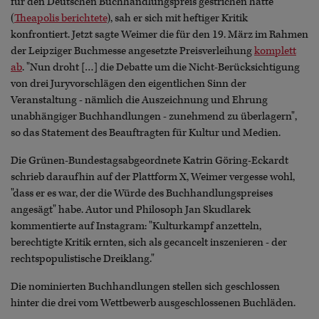
für den Deutschen Buchhandlungspreis gestrichen hatte
(
Theapolis berichtete
), sah er sich mit heftiger Kritik
konfrontiert. Jetzt sagte Weimer die für den 19. März im Rahmen
der Leipziger Buchmesse angesetzte Preisverleihung
komplett
ab
. "Nun droht […] die Debatte um die Nicht-Berücksichtigung
von drei Juryvorschlägen den eigentlichen Sinn der
Veranstaltung - nämlich die Auszeichnung und Ehrung
unabhängiger Buchhandlungen - zunehmend zu überlagern",
so das Statement des Beauftragten für Kultur und Medien.
Die Grünen-Bundestagsabgeordnete Katrin Göring-Eckardt
schrieb daraufhin auf der Plattform X, Weimer vergesse wohl,
"dass er es war, der die Würde des Buchhandlungspreises
angesägt" habe. Autor und Philosoph Jan Skudlarek
kommentierte auf Instagram: "Kulturkampf anzetteln,
berechtigte Kritik ernten, sich als gecancelt inszenieren - der
rechtspopulistische Dreiklang."
Die nominierten Buchhandlungen stellen sich geschlossen
hinter die drei vom Wettbewerb ausgeschlossenen Buchläden.