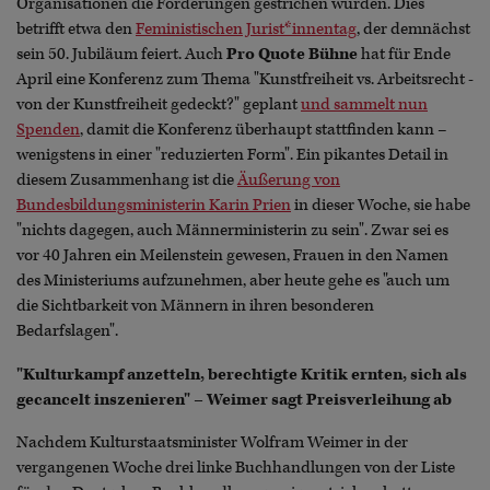
Organisationen die Förderungen gestrichen wurden. Dies
betrifft etwa den
Feministischen Jurist*innentag
, der demnächst
sein 50. Jubiläum feiert. Auch
Pro Quote Bühne
hat für Ende
April eine Konferenz zum Thema "Kunstfreiheit vs. Arbeitsrecht -
von der Kunstfreiheit gedeckt?" geplant
und sammelt nun
Spenden
, damit die Konferenz überhaupt stattfinden kann –
wenigstens in einer "reduzierten Form". Ein pikantes Detail in
diesem Zusammenhang ist die
Äußerung von
Bundesbildungsministerin Karin Prien
in dieser Woche, sie habe
"nichts dagegen, auch Männerministerin zu sein". Zwar sei es
vor 40 Jahren ein Meilenstein gewesen, Frauen in den Namen
des Ministeriums aufzunehmen, aber heute gehe es "auch um
die Sichtbarkeit von Männern in ihren besonderen
Bedarfslagen".
"Kulturkampf anzetteln, berechtigte Kritik ernten, sich als
gecancelt inszenieren" – Weimer sagt Preisverleihung ab
Nachdem Kulturstaatsminister Wolfram Weimer in der
vergangenen Woche drei linke Buchhandlungen von der Liste