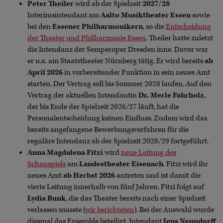
Peter Theiler
wird ab der Spielzeit
2027/28
Interimsintendant am
Aalto Musiktheater Essen
sowie
bei den
Essener Philharmonikern
, so die
Entscheidung
der Theater und Philharmonie Essen
. Theiler hatte zuletzt
die Intendanz der Semperoper Dresden inne. Davor war
er u.a. am Staatstheater Nürnberg tätig. Er wird bereits
ab
April 2026
in vorbereitender Funktion in sein neues Amt
starten. Der Vertrag soll bis Sommer 2028 laufen. Auf den
Vertrag der aktuellen Intendantin
Dr. Merle Fahrholz
,
der bis Ende der Spielzeit 2026/27 läuft, hat die
Personalentscheidung keinen Einfluss. Zudem wird das
bereits angefangene Bewerbungsverfahren für die
reguläre Intendanz ab der Spielzeit 2028/29 fortgeführt.
Anna Magdalena Fitzi
wird
neue Leitung des
Schauspiels
am
Landestheater Eisenach
. Fitzi wird ihr
neues Amt
ab Herbst 2026
antreten und ist damit die
vierte Leitung innerhalb von fünf Jahren. Fitzi folgt auf
Lydia Bunk
, die das Theater bereits nach einer Spielzeit
verlassen musste (
wir berichteten
). Bei der Auswahl wurde
diesmal das Ensemble beteiligt. Intendant
Jens Neundorff