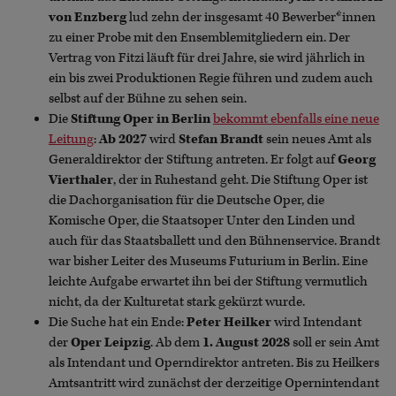
von Enzberg
lud zehn der insgesamt 40 Bewerber*innen
zu einer Probe mit den Ensemblemitgliedern ein. Der
Vertrag von Fitzi läuft für drei Jahre, sie wird jährlich in
ein bis zwei Produktionen Regie führen und zudem auch
selbst auf der Bühne zu sehen sein.
Die
Stiftung Oper in Berlin
bekommt ebenfalls eine neue
Leitung
:
Ab 2027
wird
Stefan Brandt
sein neues Amt als
Generaldirektor der Stiftung antreten. Er folgt auf
Georg
Vierthaler
, der in Ruhestand geht. Die Stiftung Oper ist
die Dachorganisation für die Deutsche Oper, die
Komische Oper, die Staatsoper Unter den Linden und
auch für das Staatsballett und den Bühnenservice. Brandt
war bisher Leiter des Museums Futurium in Berlin. Eine
leichte Aufgabe erwartet ihn bei der Stiftung vermutlich
nicht, da der Kulturetat stark gekürzt wurde.
Die Suche hat ein Ende:
Peter Heilker
wird Intendant
der
Oper Leipzig
. Ab dem
1. August 2028
soll er sein Amt
als Intendant und Operndirektor antreten. Bis zu Heilkers
Amtsantritt wird zunächst der derzeitige Opernintendant