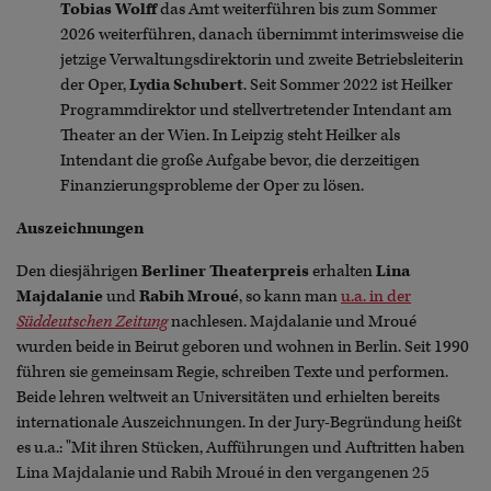
Tobias Wolff
das Amt weiterführen bis zum Sommer
2026 weiterführen, danach übernimmt interimsweise die
jetzige Verwaltungsdirektorin und zweite Betriebsleiterin
der Oper,
Lydia Schubert
. Seit Sommer 2022 ist Heilker
Programmdirektor und stellvertretender Intendant am
Theater an der Wien. In Leipzig steht Heilker als
Intendant die große Aufgabe bevor, die derzeitigen
Finanzierungsprobleme der Oper zu lösen.
Auszeichnungen
Den diesjährigen
Berliner Theaterpreis
erhalten
Lina
Majdalanie
und
Rabih Mroué
, so kann man
u.a. in der
Süddeutschen Zeitung
nachlesen. Majdalanie und Mroué
wurden beide in Beirut geboren und wohnen in Berlin. Seit 1990
führen sie gemeinsam Regie, schreiben Texte und performen.
Beide lehren weltweit an Universitäten und erhielten bereits
internationale Auszeichnungen. In der Jury-Begründung heißt
es u.a.: "Mit ihren Stücken, Aufführungen und Auftritten haben
Lina Majdalanie und Rabih Mroué in den vergangenen 25