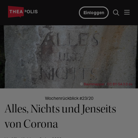
Einloggen
©
/
Baummapper
CC BY-SA 3.0 de
Wochenrückblick #23/20
Alles, Nichts und Jenseits
von Corona