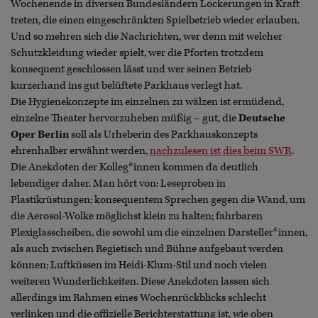
Wochenende in diversen Bundesländern Lockerungen in Kraft
treten, die einen eingeschränkten Spielbetrieb wieder erlauben.
Und so mehren sich die Nachrichten, wer denn mit welcher
Schutzkleidung wieder spielt, wer die Pforten trotzdem
konsequent geschlossen lässt und wer seinen Betrieb
kurzerhand ins gut belüftete Parkhaus verlegt hat.
Die Hygienekonzepte im einzelnen zu wälzen ist ermüdend,
einzelne Theater hervorzuheben müßig – gut, die
Deutsche
Oper Berlin
soll als Urheberin des Parkhauskonzepts
ehrenhalber erwähnt werden,
nachzulesen ist dies beim SWR
.
Die Anekdoten der Kolleg*innen kommen da deutlich
lebendiger daher. Man hört von: Leseproben in
Plastikrüstungen; konsequentem Sprechen gegen die Wand, um
die Aerosol-Wolke möglichst klein zu halten; fahrbaren
Plexiglasscheiben, die sowohl um die einzelnen Darsteller*innen,
als auch zwischen Regietisch und Bühne aufgebaut werden
können; Luftküssen im Heidi-Klum-Stil und noch vielen
weiteren Wunderlichkeiten. Diese Anekdoten lassen sich
allerdings im Rahmen eines Wochenrückblicks schlecht
verlinken und die offizielle Berichterstattung ist, wie oben