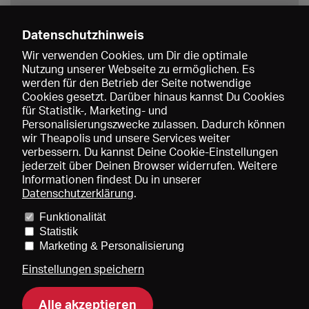
Datenschutzhinweis
Wir verwenden Cookies, um Dir die optimale
Nutzung unserer Webseite zu ermöglichen. Es
werden für den Betrieb der Seite notwendige
Speichern
Cookies gesetzt. Darüber hinaus kannst Du Cookies
für Statistik-, Marketing- und
Personalisierungszwecke zulassen. Dadurch können
wir Theapolis und unsere Services weiter
verbessern. Du kannst Deine Cookie-Einstellungen
jederzeit über Deinen Browser widerrufen. Weitere
Informationen findest Du in unserer
Datenschutzerklärung
.
Funktionalität
Preise und Mitgliedschaften
KIBA
Gagenspiegel
Statistik
Mediadaten
Über uns
Impressum
AGB
Datenschutz
Marketing & Personalisierung
Kontakt
Hilfe
Newsletter
Einstellungen speichern
Alle akzeptieren