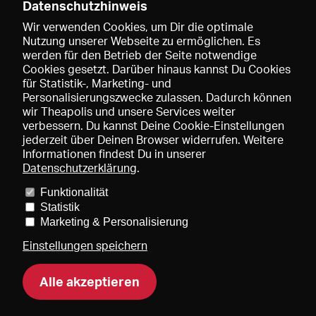
Datenschutzhinweis
Wir verwenden Cookies, um Dir die optimale
Nutzung unserer Webseite zu ermöglichen. Es
werden für den Betrieb der Seite notwendige
Speichern
Cookies gesetzt. Darüber hinaus kannst Du Cookies
für Statistik-, Marketing- und
Personalisierungszwecke zulassen. Dadurch können
wir Theapolis und unsere Services weiter
verbessern. Du kannst Deine Cookie-Einstellungen
jederzeit über Deinen Browser widerrufen. Weitere
Informationen findest Du in unserer
Datenschutzerklärung
.
Funktionalität
Preise und Mitgliedschaften
KIBA
Gagenspiegel
Statistik
Mediadaten
Über uns
Impressum
AGB
Datenschutz
Marketing & Personalisierung
Kontakt
Hilfe
Newsletter
Einstellungen speichern
Alle akzeptieren
DE
EN
FR