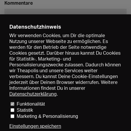
Kommentare
Datenschutzhinweis
Wir verwenden Cookies, um Dir die optimale
Nutzung unserer Webseite zu ermöglichen. Es
werden für den Betrieb der Seite notwendige
Speichern
Cookies gesetzt. Darüber hinaus kannst Du Cookies
für Statistik-, Marketing- und
Personalisierungszwecke zulassen. Dadurch können
wir Theapolis und unsere Services weiter
verbessern. Du kannst Deine Cookie-Einstellungen
jederzeit über Deinen Browser widerrufen. Weitere
Informationen findest Du in unserer
Datenschutzerklärung
.
Funktionalität
Preise und Mitgliedschaften
KIBA
Gagenspiegel
Statistik
Mediadaten
Über uns
Impressum
AGB
Datenschutz
Marketing & Personalisierung
Kontakt
Hilfe
Newsletter
Einstellungen speichern