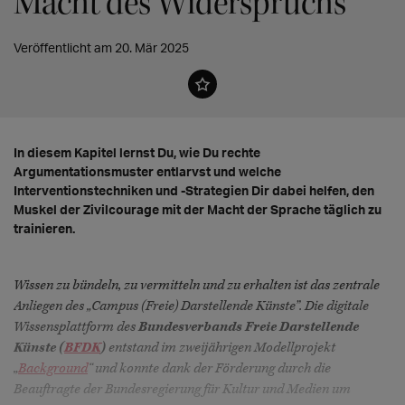
Macht des Widerspruchs
Veröffentlicht am 20. Mär 2025
In diesem Kapitel lernst Du, wie Du rechte
Argumentationsmuster entlarvst und welche
Interventionstechniken und -Strategien Dir dabei helfen, den
Muskel der Zivilcourage mit der Macht der Sprache täglich zu
trainieren.
Wissen zu bündeln, zu vermitteln und zu erhalten ist das zentrale
Anliegen des „Campus (Freie) Darstellende Künste”. Die digitale
Wissensplattform des
Bundesverbands Freie Darstellende
Künste (
BFDK
)
entstand im zweijährigen Modellprojekt
„
Background
“ und konnte dank der Förderung durch die
Beauftragte der Bundesregierung für Kultur und Medien um