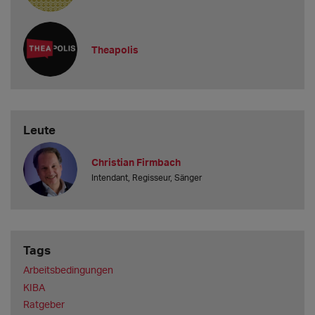
derzeit an? Ist die Gage verhandelbar?
Wir halten uns an die tarifliche Einstiegs- und Mindestgage.
Welche Gast-Gage bieten Sie mindestens
Theapolis
Leute
Christian Firmbach
Intendant, Regisseur, Sänger
Tags
Arbeitsbedingungen
KIBA
Ratgeber