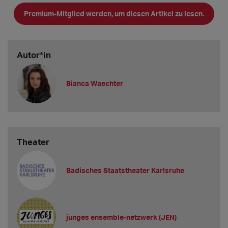
Premium-Mitglied werden, um diesen Artikel zu lesen.
Autor*in
Bianca Waechter
Theater
KIBA-Infos im Überlick:
1. Vakanzen und Gagen
Badisches Staatstheater Karlsruhe
Gibt es bei Ihnen aktuell Vakanzen?
Nein, aktuell gibt es keine Vakanzen.
Welche Mindestgage bieten Sie Berufsanfänger*innen
junges ensemble-netzwerk (JEN)