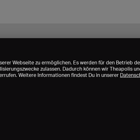
erer Webseite zu ermöglichen. Es werden für den Betrieb de
nalisierungszwecke zulassen. Dadurch können wir Theapolis un
rrufen. Weitere Informationen findest Du in unserer
Datensc
ise und Mitgliedschaften
KIBA
Gagenspiegel
Mediadaten
Über 
Impressum
AGB
Datenschutz
Kontakt
Hilfe
Newsletter