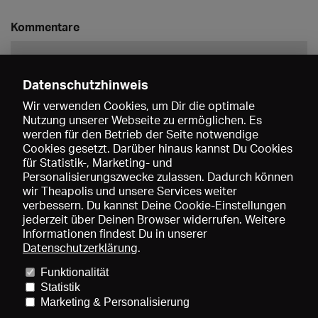
Kommentare
Datenschutzhinweis
Wir verwenden Cookies, um Dir die optimale
Nutzung unserer Webseite zu ermöglichen. Es
werden für den Betrieb der Seite notwendige
Speichern
Cookies gesetzt. Darüber hinaus kannst Du Cookies
für Statistik-, Marketing- und
Personalisierungszwecke zulassen. Dadurch können
wir Theapolis und unsere Services weiter
verbessern. Du kannst Deine Cookie-Einstellungen
jederzeit über Deinen Browser widerrufen. Weitere
Informationen findest Du in unserer
Datenschutzerklärung
.
Funktionalität
Preise und Mitgliedschaften
KIBA
Gagenspiegel
Statistik
Mediadaten
Über uns
Impressum
AGB
Datenschutz
Marketing & Personalisierung
Kontakt
Hilfe
Newsletter