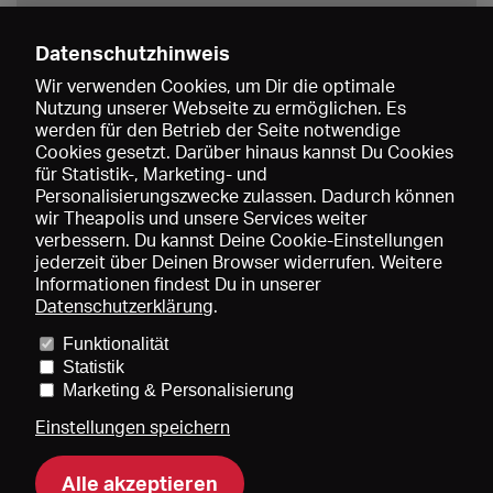
Datenschutzhinweis
Wir verwenden Cookies, um Dir die optimale
Nutzung unserer Webseite zu ermöglichen. Es
werden für den Betrieb der Seite notwendige
Speichern
Cookies gesetzt. Darüber hinaus kannst Du Cookies
für Statistik-, Marketing- und
Personalisierungszwecke zulassen. Dadurch können
wir Theapolis und unsere Services weiter
verbessern. Du kannst Deine Cookie-Einstellungen
jederzeit über Deinen Browser widerrufen. Weitere
Informationen findest Du in unserer
Datenschutzerklärung
.
Funktionalität
Preise und Mitgliedschaften
KIBA
Gagenspiegel
Statistik
Mediadaten
Über uns
Impressum
AGB
Datenschutz
Marketing & Personalisierung
Kontakt
Hilfe
Newsletter
Einstellungen speichern
Alle akzeptieren