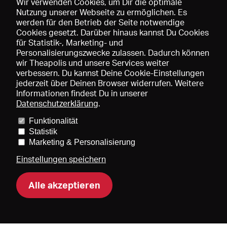
Wir verwenden Cookies, um Dir die optimale
Nutzung unserer Webseite zu ermöglichen. Es
werden für den Betrieb der Seite notwendige
Speichern
Cookies gesetzt. Darüber hinaus kannst Du Cookies
für Statistik-, Marketing- und
Personalisierungszwecke zulassen. Dadurch können
wir Theapolis und unsere Services weiter
verbessern. Du kannst Deine Cookie-Einstellungen
jederzeit über Deinen Browser widerrufen. Weitere
Informationen findest Du in unserer
Datenschutzerklärung
.
Funktionalität
Preise und Mitgliedschaften
KIBA
Gagenspiegel
Statistik
Mediadaten
Über uns
Impressum
AGB
Datenschutz
Marketing & Personalisierung
Kontakt
Hilfe
Newsletter
Einstellungen speichern
Alle akzeptieren
DE
EN
FR