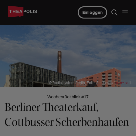
Einloggen
© Radialsystem Berlin, Foto: Sir James [
]
CC BY 3.0
Wochenrückblick #17
Berliner Theaterkauf,
Cottbusser Scherbenhaufen