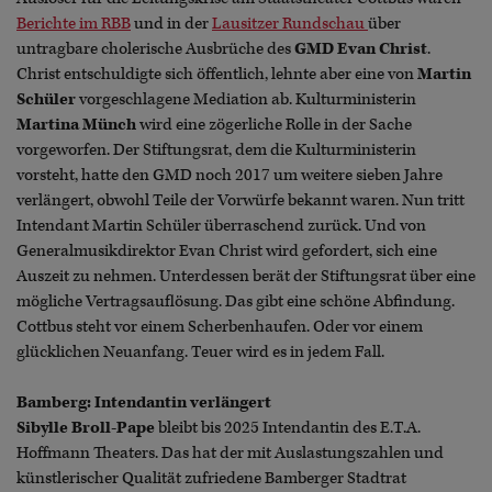
Berichte im RBB
und in der
Lausitzer Rundschau
über
untragbare cholerische Ausbrüche des
GMD Evan Christ
.
Christ entschuldigte sich öffentlich, lehnte aber eine von
Martin
Schüler
vorgeschlagene Mediation ab. Kulturministerin
Martina Münch
wird eine zögerliche Rolle in der Sache
vorgeworfen. Der Stiftungsrat, dem die Kulturministerin
vorsteht, hatte den GMD noch 2017 um weitere sieben Jahre
verlängert, obwohl Teile der Vorwürfe bekannt waren. Nun tritt
Intendant Martin Schüler überraschend zurück. Und von
Generalmusikdirektor Evan Christ wird gefordert, sich eine
Auszeit zu nehmen. Unterdessen berät der Stiftungsrat über eine
mögliche Vertragsauflösung. Das gibt eine schöne Abfindung.
Cottbus steht vor einem Scherbenhaufen. Oder vor einem
glücklichen Neuanfang. Teuer wird es in jedem Fall.
Bamberg: Intendantin verlängert
Sibylle Broll-Pape
bleibt bis 2025 Intendantin des E.T.A.
Hoffmann Theaters. Das hat der mit Auslastungszahlen und
künstlerischer Qualität zufriedene Bamberger Stadtrat