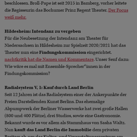
beschlossen. Broll-Pape ist seit 2015 in Bamberg, vorher leitete
die Regisseurin das Bochumer Prinz Regent Theater.
Der Focus
weiß mehr.
Hildesheim: Intendanz zu vergeben
Für die Neubesetzung der Intendanz am Theater für
Niedersachsen in Hildesheim zur Spielzeit 2020/2021 hat das
Theater nun eine
Findungskommission
eingerichtet.
nachtkritik hat die Namen und Kommentare
. Unser Senf dazu:
Wie wäre es mal mit Ensemble-Sprecher*innen in der
Findungskommission?
Radialsystem V, 1: Kauf durch Land Berlin
Seit 12 Jahren ist das Radialsystem einer der Ankerpunkte der
Freien Darstellenden Kunst Berlins. Das ehemalige
Abpumpwerk der Berliner Wasserwerke hat zwei große Hallen
(800 und 400 Plätze), drei Studios, sowie eine Gastronomie.
Bekannt wurde es vor allem als Stammhaus von Sasha Waltz.
Nun
kauft das Land Berlin die Immobilie
dem privaten
Besitzer ab, um das Kultur- und Veranstaltungszentrum am