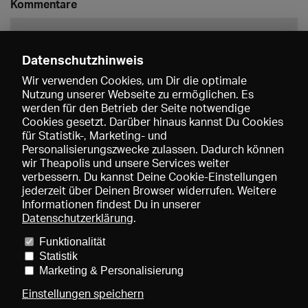
Kommentare
Datenschutzhinweis
Wir verwenden Cookies, um Dir die optimale
Nutzung unserer Webseite zu ermöglichen. Es
werden für den Betrieb der Seite notwendige
Speichern
Cookies gesetzt. Darüber hinaus kannst Du Cookies
für Statistik-, Marketing- und
Personalisierungszwecke zulassen. Dadurch können
wir Theapolis und unsere Services weiter
verbessern. Du kannst Deine Cookie-Einstellungen
jederzeit über Deinen Browser widerrufen. Weitere
Informationen findest Du in unserer
Datenschutzerklärung
.
Funktionalität
Preise und Mitgliedschaften
KIBA
Gagenspiegel
Statistik
Mediadaten
Über uns
Impressum
AGB
Datenschutz
Marketing & Personalisierung
Kontakt
Hilfe
Newsletter
Einstellungen speichern