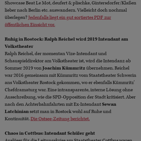
Showcase Beat Le Mot, deufert & plischke, Gintersdorfer/Klaßen
lieber nach Berlin etc. auswandern. Vielleicht doch nochmal
überlegen?
Jedenfalls liegt ein gut sortiertes PDF zur
öffentlichen Einsicht vor.
Ruhig in Rostock: Ralph Reichel wird 2019 Intendant am
Volkstheater
Ralph Reichel, der momentan Vize-Intendant und
Schauspieldirektor am Volkstheater ist, wird die Intendanz ab
Sommer 2019 von
Joachim Kümmritz
übernehmen. Reichel
war 2016 gemeinsam mit Kümmritz vom Staatstheater Schwerin
ans Volkstheater Rostock gekommen, wo er ebenfalls Kümmritz'
Chefdramaturg war. Eine intransparente, interne Lösung ohne
Ausschreibung, wie die SPD-Opposition der Stadt kritisiert. Aber
nach den Achterbahnfahrten mit Ex-Intendant
Sewan
Latchinian
setzt man in Rostock wohl auf Ruhe und
Kontinuität.
Die Ostsee-Zeitung berichtet.
Chaos in Cottbus: Intendant Schüler geht
Auslöser für die Leitungskrise am Staatstheater Cottbus waren