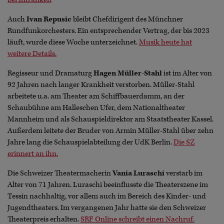
Auch
Ivan Repusic
bleibt Chefdirigent des Münchner
Rundfunkorchesters. Ein entsprechender Vertrag, der bis 2023
läuft, wurde diese Woche unterzeichnet.
Musik heute hat
weitere Details.
Regisseur und Dramaturg
Hagen Müller-Stahl
ist im Alter von
92 Jahren nach langer Krankheit verstorben. Müller-Stahl
arbeitete u.a. am Theater am Schiffbauerdamm, an der
Schaubühne am Halleschen Ufer, dem Nationaltheater
Mannheim und als Schauspieldirektor am Staatstheater Kassel.
Außerdem leitete der Bruder von Armin Müller-Stahl über zehn
Jahre lang die Schauspielabteilung der UdK Berlin.
Die SZ
erinnert an ihn.
Die Schweizer Theatermacherin
Vania Luraschi
verstarb im
Alter von 71 Jahren. Luraschi beeinflusste die Theaterszene im
Tessin nachhaltig, vor allem auch im Bereich des Kinder- und
Jugendtheaters. Im vergangenen Jahr hatte sie den Schweizer
Theaterpreis erhalten.
SRF Online schreibt einen Nachruf.