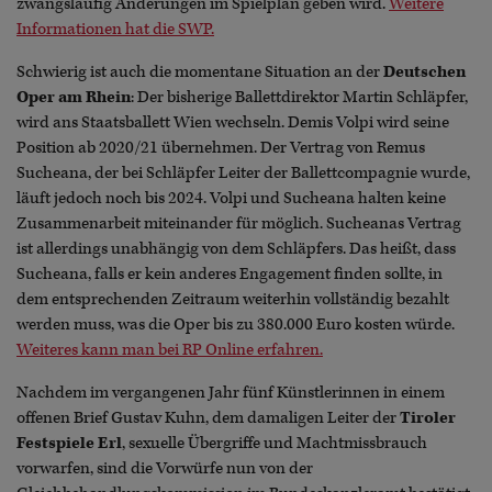
zwangsläufig Änderungen im Spielplan geben wird.
Weitere
Informationen hat die SWP.
Schwierig ist auch die momentane Situation an der
Deutschen
Oper am Rhein
: Der bisherige Ballettdirektor Martin Schläpfer,
wird ans Staatsballett Wien wechseln. Demis Volpi wird seine
Position ab 2020/21 übernehmen. Der Vertrag von Remus
Sucheana, der bei Schläpfer Leiter der Ballettcompagnie wurde,
läuft jedoch noch bis 2024. Volpi und Sucheana halten keine
Zusammenarbeit miteinander für möglich. Sucheanas Vertrag
ist allerdings unabhängig von dem Schläpfers. Das heißt, dass
Sucheana, falls er kein anderes Engagement finden sollte, in
dem entsprechenden Zeitraum weiterhin vollständig bezahlt
werden muss, was die Oper bis zu 380.000 Euro kosten würde.
Weiteres kann man bei RP Online erfahren.
Nachdem im vergangenen Jahr fünf Künstlerinnen in einem
offenen Brief Gustav Kuhn, dem damaligen Leiter der
Tiroler
Festspiele Erl
, sexuelle Übergriffe und Machtmissbrauch
vorwarfen, sind die Vorwürfe nun von der