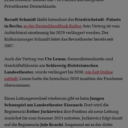
Privattheater Deutschlands.
Berndt Schmidt
bleibt Intendant des
Friedrichstadt- Palasts
in Berlin
,
so der Deutschlandfunk Kultur.
Sein Vertrag ist vom
Aufsichtsrat einstimmig bis 2029 verlängert worden. Der
Kulturmanager Schmidt leitet das Revuetheater bereits seit
2007.
Auch der Vertrag von
Ute Lemm
, Generalintendantin und
Geschäftsführerin am
Schleswig-Holsteinischen
Landestheater
, wurde verlängert bis 2030,
wie Zeit Online
mitteilt.
Lemm hatte die Intendanz 2020 inmitten der Pandemie
übernommen.
Einen Leitungswechsel wiederum gibt es beim
Jungen
Schauspiel am Landestheater Eisenach
: Dort wird die
Regisseurin
Esther Jurkiewicz
ihre Position als neue Leitung
zunächst bis zum Sommer 2024 antreten. Jurkiewicz folgt damit
auf die Regisseurin
Jule Kracht
. Insgesamt sei es der dritte