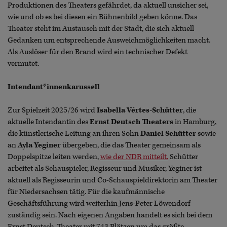
Produktionen des Theaters gefährdet, da aktuell unsicher sei,
wie und ob es bei diesen ein Bühnenbild geben könne. Das
Theater steht im Austausch mit der Stadt, die sich aktuell
Gedanken um entsprechende Ausweichmöglichkeiten macht.
Als Auslöser für den Brand wird ein technischer Defekt
vermutet.
Intendant*innenkarussell
Zur Spielzeit 2025/26 wird
Isabella Vértes-Schütter
, die
aktuelle Intendantin des
Ernst Deutsch Theaters
in Hamburg,
die künstlerische Leitung an ihren Sohn
Daniel Schütter
sowie
an
Ayla Yeginer
übergeben, die das Theater gemeinsam als
Doppelspitze leiten werden,
wie der NDR mitteilt.
Schütter
arbeitet als Schauspieler, Regisseur und Musiker, Yeginer ist
aktuell als Regisseurin und Co-Schauspieldirektorin am Theater
für Niedersachsen tätig. Für die kaufmännische
Geschäftsführung wird weiterhin Jens-Peter Löwendorf
zuständig sein. Nach eigenen Angaben handelt es sich bei dem
Ernst Deutsch-Theater mit 743 Plätzen um das größte