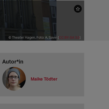
© Theater Hagen, Foto: A. Savin [
CC BY-SA 3.0
]
Autor*in
Maike Tödter