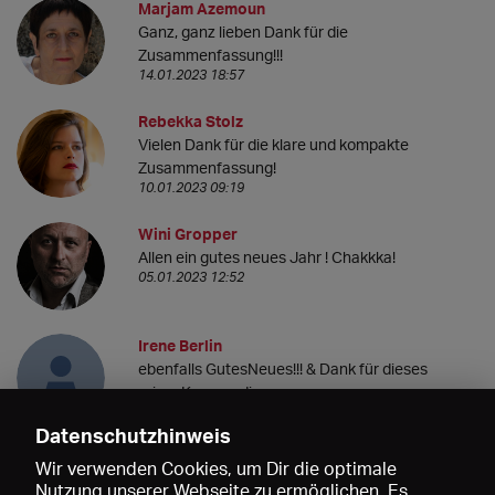
Marjam Azemoun
Ganz, ganz lieben Dank für die
Zusammenfassung!!!
14.01.2023 18:57
Rebekka Stolz
Vielen Dank für die klare und kompakte
Zusammenfassung!
10.01.2023 09:19
Wini Gropper
Allen ein gutes neues Jahr ! Chakkka!
05.01.2023 12:52
Irene Berlin
ebenfalls GutesNeues!!! & Dank für dieses
prima Kompendium
05.01.2023 06:21
Datenschutzhinweis
Kira Primke
Wir verwenden Cookies, um Dir die optimale
Super toll, wie ihr das alles aufbereitet!
Nutzung unserer Webseite zu ermöglichen. Es