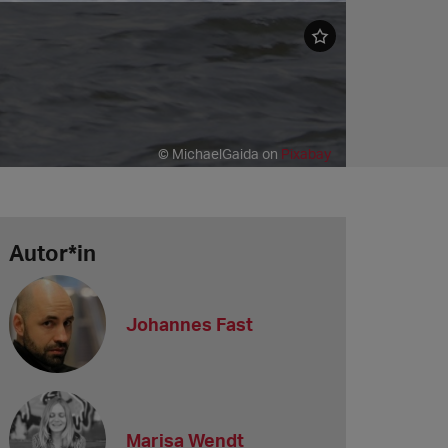
© MichaelGaida on
Pixabay
Autor*in
Johannes Fast
Marisa Wendt