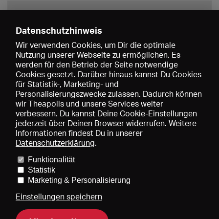
Datenschutzhinweis
Wir verwenden Cookies, um Dir die optimale
Nutzung unserer Webseite zu ermöglichen. Es
werden für den Betrieb der Seite notwendige
Speichern
Cookies gesetzt. Darüber hinaus kannst Du Cookies
für Statistik-, Marketing- und
Personalisierungszwecke zulassen. Dadurch können
wir Theapolis und unsere Services weiter
verbessern. Du kannst Deine Cookie-Einstellungen
jederzeit über Deinen Browser widerrufen. Weitere
Informationen findest Du in unserer
Datenschutzerklärung
.
Funktionalität
Preise und Mitgliedschaften
KIBA
Gagenspiegel
Statistik
Mediadaten
Über uns
Impressum
AGB
Datenschutz
Marketing & Personalisierung
Kontakt
Hilfe
Newsletter
Einstellungen speichern