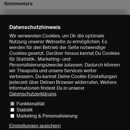
Kommentare
Datenschutzhinweis
Wir verwenden Cookies, um Dir die optimale
Nutzung unserer Webseite zu ermöglichen. Es
werden für den Betrieb der Seite notwendige
Speichern
Cookies gesetzt. Darüber hinaus kannst Du Cookies
für Statistik-, Marketing- und
Personalisierungszwecke zulassen. Dadurch können
wir Theapolis und unsere Services weiter
verbessern. Du kannst Deine Cookie-Einstellungen
jederzeit über Deinen Browser widerrufen. Weitere
Informationen findest Du in unserer
Datenschutzerklärung
.
Funktionalität
Preise und Mitgliedschaften
KIBA
Gagenspiegel
Statistik
Mediadaten
Über uns
Impressum
AGB
Datenschutz
Marketing & Personalisierung
Kontakt
Hilfe
Newsletter
Einstellungen speichern