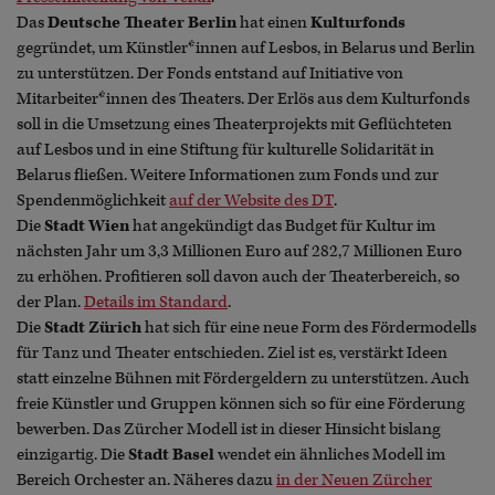
Das
Deutsche Theater Berlin
hat einen
Kulturfonds
gegründet, um Künstler*innen auf Lesbos, in Belarus und Berlin
zu unterstützen. Der Fonds entstand auf Initiative von
Mitarbeiter*innen des Theaters. Der Erlös aus dem Kulturfonds
soll in die Umsetzung eines Theaterprojekts mit Geflüchteten
auf Lesbos und in eine Stiftung für kulturelle Solidarität in
Belarus fließen. Weitere Informationen zum Fonds und zur
Spendenmöglichkeit
auf der Website des DT
.
Die
Stadt Wien
hat angekündigt das Budget für Kultur im
nächsten Jahr um 3,3 Millionen Euro auf 282,7 Millionen Euro
zu erhöhen. Profitieren soll davon auch der Theaterbereich, so
der Plan.
Details im Standard
.
Die
Stadt Zürich
hat sich für eine neue Form des Fördermodells
für Tanz und Theater entschieden. Ziel ist es, verstärkt Ideen
statt einzelne Bühnen mit Fördergeldern zu unterstützen. Auch
freie Künstler und Gruppen können sich so für eine Förderung
bewerben. Das Zürcher Modell ist in dieser Hinsicht bislang
einzigartig. Die
Stadt Basel
wendet ein ähnliches Modell im
Bereich Orchester an. Näheres dazu
in der Neuen Zürcher