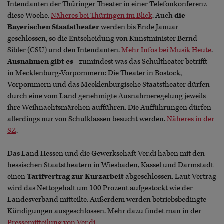
Intendanten der Thüringer Theater in einer Telefonkonferenz
diese Woche.
Näheres bei Thüringen im Blick
. Auch
die
Bayerischen Staatstheater
werden bis Ende Januar
geschlossen, so die Entscheidung von Kunstminister Bernd
Sibler (CSU) und den Intendanten.
Mehr Infos bei Musik Heute
.
Ausnahmen gibt es
- zumindest was das Schultheater betrifft -
in Mecklenburg-Vorpommern: Die Theater in Rostock,
Vorpommern und das Mecklenburgische Staatstheater dürfen
durch eine vom Land genehmigte Ausnahmeregelung jeweils
ihre Weihnachtsmärchen aufführen. Die Aufführungen dürfen
allerdings nur von Schulklassen besucht werden.
Näheres in der
SZ
.
Das Land Hessen und die Gewerkschaft Ver.di haben mit den
hessischen Staatstheatern in Wiesbaden, Kassel und Darmstadt
einen
Tarifvertrag zur Kurzarbeit
abgeschlossen. Laut Vertrag
wird das Nettogehalt um 100 Prozent aufgestockt wie der
Landesverband mitteilte. Außerdem werden betriebsbedingte
Kündigungen ausgeschlossen. Mehr dazu findet man in der
Pressemitteilung von Ver.di
.