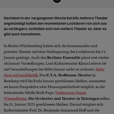
Nachdem in der vergangenen Woche bereits mehrere Theater
angekündigt hatten den momentanen Lockdown von sich aus
zu verlängern, schließen sich nun weitere Theater an. Aber es
gibt auch Ausnahmen.
In Baden-Württemberg haben sich die kommunalen und
privaten Theater auf eine Verlängerung des Lockdowns bis 14.
Januar geeinigt. Auch das
Berliner Ensemble
plant erst wieder
ab Januar Vorstellungen. Laut Kultursenator Klaus Lederer ist
mit Veranstaltungen bis Mitte Januar nicht zu rechnen.
Mehr
dazu auf nachtkritik
. Das
E.T.A.-Hoffmann-Theater
in
Bamberg wird bis Ende Januar geschlossen bleiben, ansonsten
sei kaum Perspektive oder Planungssicherheit möglich, so die
Intendantin Sibylle Broll-Pape.
Weiteres im Neuen
Wiesentboten
.
Die Orchester und Theater in Thüringen
sollen
bis 31. Januar 2021 geschlossen bleiben. Darauf einigten sich
Kulturminister Prof. Dr. Benjamin-Immanuel Hoff und die