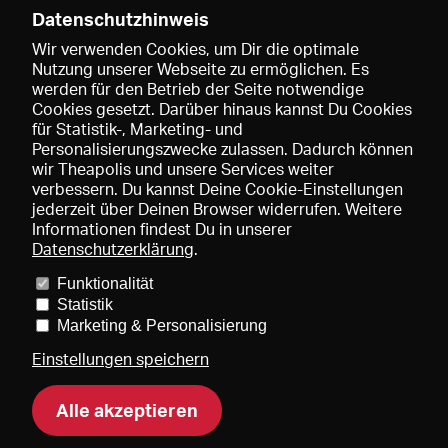
Datenschutzhinweis
Wir verwenden Cookies, um Dir die optimale
Nutzung unserer Webseite zu ermöglichen. Es
werden für den Betrieb der Seite notwendige
Speichern
Cookies gesetzt. Darüber hinaus kannst Du Cookies
für Statistik-, Marketing- und
Personalisierungszwecke zulassen. Dadurch können
wir Theapolis und unsere Services weiter
verbessern. Du kannst Deine Cookie-Einstellungen
jederzeit über Deinen Browser widerrufen. Weitere
Informationen findest Du in unserer
Datenschutzerklärung
.
Funktionalität
Preise und Mitgliedschaften
KIBA
Gagenspiegel
Statistik
Mediadaten
Über uns
Impressum
AGB
Datenschutz
Marketing & Personalisierung
Kontakt
Hilfe
Newsletter
Einstellungen speichern
Alle akzeptieren
DE
EN
FR