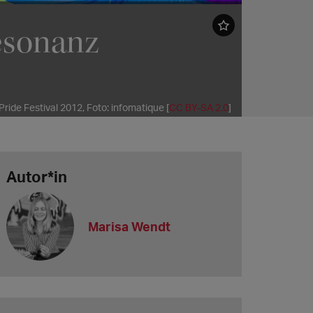
Resonanz
ride Festival 2012, Foto: infomatique [
CC BY-SA 2.0
]
Autor*in
Marisa Wendt