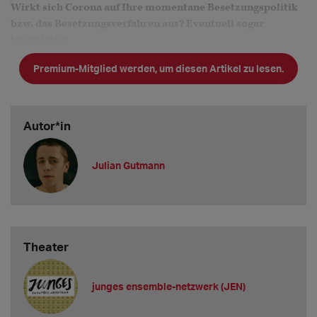
Wirkt sich Corona auf Ihre momentane Besetzungspolitik
bzw. das Besetzungsverfahren aus? Eventuell sogar
langfristig?
Zwischenzeitlich hatte sich die Besetzungsplanung verlangsamt.
Premium-Mitglied werden, um diesen Artikel zu lesen.
Wir sind also spät dran für die kommende Spielzeit. Ich denke
aber, dass die Krise nichts Grundsätzliches an
Autor*in
Julian Gutmann
Theater
junges ensemble-netzwerk (JEN)