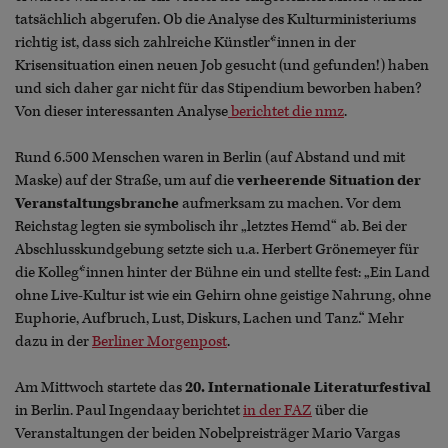
tatsächlich abgerufen. Ob die Analyse des Kulturministeriums
richtig ist, dass sich zahlreiche Künstler*innen in der
Krisensituation einen neuen Job gesucht (und gefunden!) haben
und sich daher gar nicht für das Stipendium beworben haben?
Von dieser interessanten Analyse
berichtet die nmz
.
Rund 6.500 Menschen waren in Berlin (auf Abstand und mit
Maske) auf der Straße, um auf die
verheerende Situation der
Veranstaltungsbranche
aufmerksam zu machen. Vor dem
Reichstag legten sie symbolisch ihr „letztes Hemd“ ab. Bei der
Abschlusskundgebung setzte sich u.a. Herbert Grönemeyer für
die Kolleg*innen hinter der Bühne ein und stellte fest: „Ein Land
ohne Live-Kultur ist wie ein Gehirn ohne geistige Nahrung, ohne
Euphorie, Aufbruch, Lust, Diskurs, Lachen und Tanz.“ Mehr
dazu in der
Berliner Morgenpost
.
Am Mittwoch startete das
20. Internationale Literaturfestival
in Berlin. Paul Ingendaay berichtet
in der
FAZ
über die
Veranstaltungen der beiden Nobelpreisträger Mario Vargas