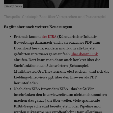
Theapolis
Christoph Roos über Vorsprechen und Partnerspiel
·
Es gibt aber noch weitere Neuerungen:
Erstmals kommt
der KIBA
(
K
ünstlerischer
I
nitiativ
B
ewerbungs
A
lmanach) nicht als einzelnes PDF zum
Download heraus, sondern man kann alle bis jetzt
geführten Interviews ganz einfach
über diesen Link
abrufen. Dort kann man dann auch konkret über die
Suchfunktion nach Stichwörtern (Schauspiel,
Musiktheater, Ort, Theatername etc.) suchen - und sich die
Lieblings-Interviews ggf. über den Browser als PDF
herunterladen.
Nach dem KIBA ist vor dem KIBA - das heißt: Wir
beschränken den Interviewzeitraum nicht mehr, sondern
machen das ganze Jahr über weiter. Viele spannende
KIBA-Gespräche sind bereits jetzt in der Pipeline und
werden sukzessive neu veröffentlicht. Dann allerdings