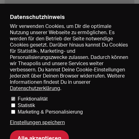
Datenschutzhinweis
Wir verwenden Cookies, um Dir die optimale
Nutzung unserer Webseite zu ermöglichen. Es
werden für den Betrieb der Seite notwendige
Speichern
Cookies gesetzt. Darüber hinaus kannst Du Cookies
für Statistik-, Marketing- und
Personalisierungszwecke zulassen. Dadurch können
wir Theapolis und unsere Services weiter
verbessern. Du kannst Deine Cookie-Einstellungen
jederzeit über Deinen Browser widerrufen. Weitere
Informationen findest Du in unserer
Datenschutzerklärung
.
Funktionalität
Preise und Mitgliedschaften
KIBA
Gagenspiegel
Statistik
Mediadaten
Über uns
Impressum
AGB
Datenschutz
Marketing & Personalisierung
Kontakt
Hilfe
Newsletter
Einstellungen speichern
Alle akzeptieren