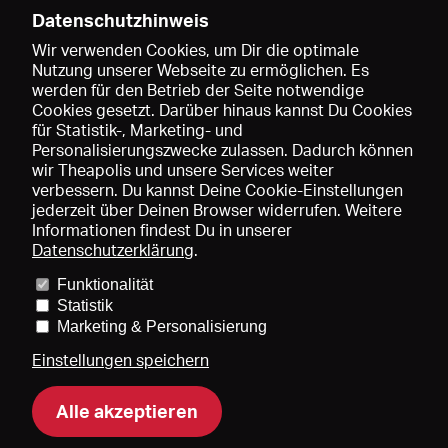
Datenschutzhinweis
Wir verwenden Cookies, um Dir die optimale
Nutzung unserer Webseite zu ermöglichen. Es
werden für den Betrieb der Seite notwendige
Speichern
Cookies gesetzt. Darüber hinaus kannst Du Cookies
für Statistik-, Marketing- und
Personalisierungszwecke zulassen. Dadurch können
wir Theapolis und unsere Services weiter
verbessern. Du kannst Deine Cookie-Einstellungen
jederzeit über Deinen Browser widerrufen. Weitere
Informationen findest Du in unserer
Datenschutzerklärung
.
Funktionalität
Preise und Mitgliedschaften
KIBA
Gagenspiegel
Statistik
Mediadaten
Über uns
Impressum
AGB
Datenschutz
Marketing & Personalisierung
Kontakt
Hilfe
Newsletter
Einstellungen speichern
Alle akzeptieren
DE
EN
FR