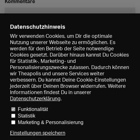
Kommentare
Datenschutzhinweis
Wir verwenden Cookies, um Dir die optimale
Nutzung unserer Webseite zu ermöglichen. Es
werden für den Betrieb der Seite notwendige
Speichern
Cookies gesetzt. Darüber hinaus kannst Du Cookies
für Statistik-, Marketing- und
Personalisierungszwecke zulassen. Dadurch können
wir Theapolis und unsere Services weiter
verbessern. Du kannst Deine Cookie-Einstellungen
jederzeit über Deinen Browser widerrufen. Weitere
Informationen findest Du in unserer
Datenschutzerklärung
.
Funktionalität
Preise und Mitgliedschaften
KIBA
Gagenspiegel
Statistik
Mediadaten
Über uns
Impressum
AGB
Datenschutz
Marketing & Personalisierung
Kontakt
Hilfe
Newsletter
Einstellungen speichern