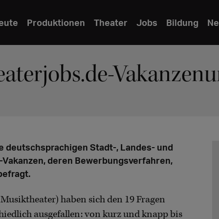
eute
Produktionen
Theater
Jobs
Bildung
Ne
eaterjobs.de-Vakanzenum
ie deutschsprachigen Stadt-, Landes- und
o-Vakanzen, deren Bewerbungsverfahren,
efragt.
 Musiktheater) haben sich den 19 Fragen
chiedlich ausgefallen: von kurz und knapp bis