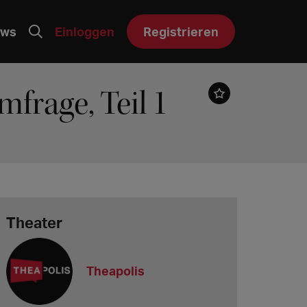
ws
Einloggen
Registrieren
frage, Teil 1
Theater
Theapolis