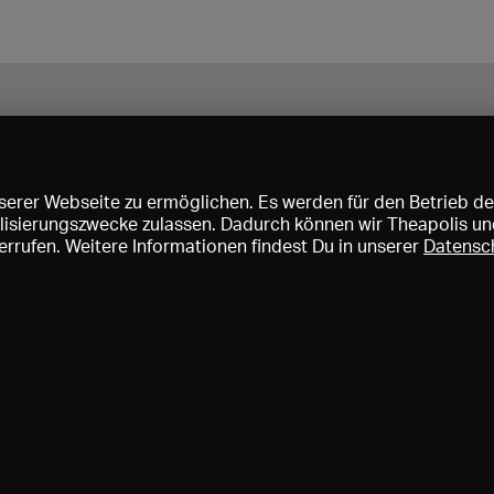
erer Webseite zu ermöglichen. Es werden für den Betrieb de
nalisierungszwecke zulassen. Dadurch können wir Theapolis un
rrufen. Weitere Informationen findest Du in unserer
Datensc
ise und Mitgliedschaften
KIBA
Gagenspiegel
Mediadaten
Über 
Impressum
AGB
Datenschutz
Kontakt
Hilfe
Newsletter