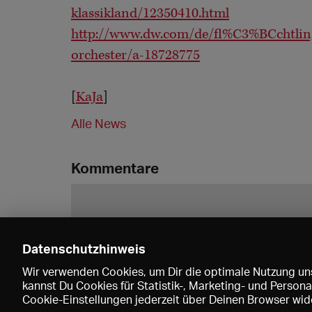
klassikland/12350410.html
http://www.dw.com/de/fl%C3%BCchtling
orchester/a-18728775
[
KaJa
]
Alle News
Kommentare
Datenschutzhinweis
Wir verwenden Cookies, um Dir die optimale Nutzung uns
kannst Du Cookies für Statistik-, Marketing- und Perso
Cookie-Einstellungen jederzeit über Deinen Browser wide