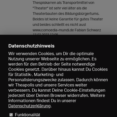
Thespiskarren als Transportmittel von
"Theater" ist sehr viel älter als die
Theaterbauten des Bildungsbürgertums.
Beides ist keine Garantie für gutes Theater
und beides schließt es nicht aus!
www.comoedia-mundi.de Fabian Schwarz
13.02.2023 12:08
Datenschutzhinweis
Waltraud Auer
Furchtbar.
Wir verwenden Cookies, um Dir die optimale
So eine hübsche Stadt wie Landshut hat ein
Nutzung unserer Webseite zu ermöglichen. Es
ebenso schönes Theaterhaus verdient.
werden für den Betrieb der Seite notwendige
11.02.2023 14:03
Cookies gesetzt. Darüber hinaus kannst Du Cookies
für Statistik-, Marketing- und
Personalisierungszwecke zulassen. Dadurch können
wir Theapolis und unsere Services weiter
verbessern. Du kannst Deine Cookie-Einstellungen
jederzeit über Deinen Browser widerrufen. Weitere
Informationen findest Du in unserer
Datenschutzerklärung
.
Funktionalität