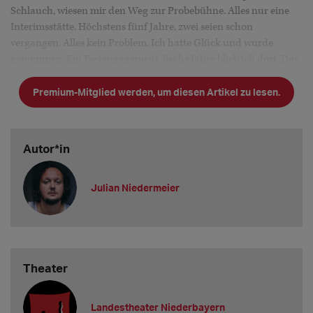
Schlauch, wiesen mir den Weg zur Probebühne. Alles nur eine
Interimsstätte. Höchstens fünf Jahre, zwei seien schon
vergangen. Alles kein Problem. Ich hatte Glück und wurde
genommen. Ein Festengagement. Sechs Jahre blieb ich dort. Das
Zelt steht noch immer.
Premium-Mitglied werden, um diesen Artikel zu lesen.
Es scheint eine Unmöglichkeit Politikern klarzumachen, wie
Schauspie
Autor*in
Julian Niedermeier
Theater
Landestheater Niederbayern