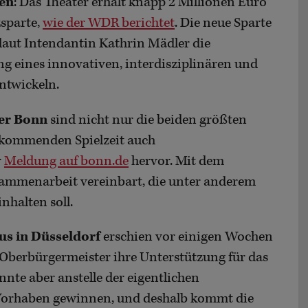
en
: Das Theater erhält knapp 2 Millionen Euro
sparte,
wie der WDR berichtet
. Die neue Sparte
laut Intendantin Kathrin Mädler die
ung eines innovativen, interdisziplinären und
ntwickeln.
er Bonn
sind nicht nur die beiden größten
r kommenden Spielzeit auch
r
Meldung auf bonn.de
hervor. Mit dem
ammenarbeit vereinbart, die unter anderem
nhalten soll.
s in Düsseldorf
erschien vor einigen Wochen
Oberbürgermeister ihre Unterstützung für das
nte aber anstelle der eigentlichen
 Vorhaben gewinnen, und deshalb kommt die