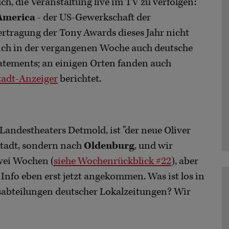
h, die Veranstaltung live im TV zu verfolgen:
 America
- der US-Gewerkschaft der
rtragung der Tony Awards dieses Jahr nicht
 sich in der vergangenen Woche auch deutsche
atements; an einigen Orten fanden auch
tadt-Anzeiger
berichtet.
s Landestheaters Detmold, ist "der neue Oliver
stadt, sondern nach
Oldenburg
, und wir
wei Wochen (
siehe Wochenrückblick #22
), aber
e Info eben erst jetzt angekommen. Was ist los in
abteilungen deutscher Lokalzeitungen? Wir