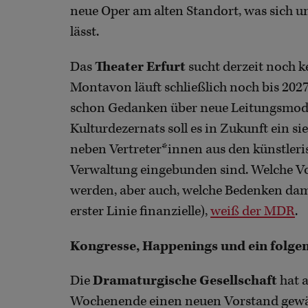
neue Oper am alten Standort, was sich 
lässt.
Das
Theater Erfurt
sucht derzeit noch k
Montavon läuft schließlich noch bis 202
schon Gedanken über neue Leitungsmodel
Kulturdezernats soll es in Zukunft ein 
neben Vertreter*innen aus den künstleri
Verwaltung eingebunden sind. Welche Vor
werden, aber auch, welche Bedenken dami
erster Linie finanzielle),
weiß der MDR
.
Kongresse, Happenings und ein folge
Die
Dramaturgische Gesellschaft
hat 
Wochenende einen neuen Vorstand gewähl