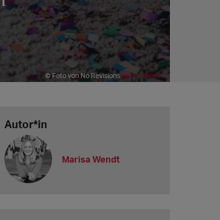
© Foto von No Revisions
auf Unsplash
Autor*in
Marisa Wendt