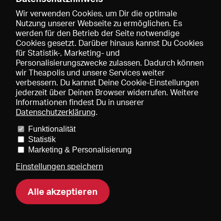
Wir verwenden Cookies, um Dir die optimale
Nutzung unserer Webseite zu ermöglichen. Es
werden für den Betrieb der Seite notwendige
Speichern
Cookies gesetzt. Darüber hinaus kannst Du Cookies
für Statistik-, Marketing- und
Personalisierungszwecke zulassen. Dadurch können
wir Theapolis und unsere Services weiter
verbessern. Du kannst Deine Cookie-Einstellungen
jederzeit über Deinen Browser widerrufen. Weitere
Informationen findest Du in unserer
Datenschutzerklärung
.
Funktionalität
Preise und Mitgliedschaften
KIBA
Gagenspiegel
Statistik
Mediadaten
Über uns
Impressum
AGB
Datenschutz
Marketing & Personalisierung
Kontakt
Hilfe
Newsletter
Einstellungen speichern
Alle akzeptieren
DE
EN
FR