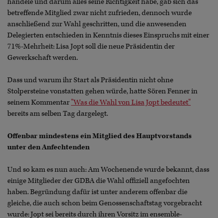
handele und darum alles seine Richtigkeit habe, gab sich das
betreffende Mitglied zwar nicht zufrieden, dennoch wurde
anschließend zur Wahl geschritten, und die anwesenden
Delegierten entschieden in Kenntnis dieses Einspruchs mit einer
71%-Mehrheit: Lisa Jopt soll die neue Präsidentin der
Gewerkschaft werden.
Dass und warum ihr Start als Präsidentin nicht ohne
Stolpersteine vonstatten gehen würde, hatte Sören Fenner in
seinem Kommentar
"Was die Wahl von Lisa Jopt bedeutet"
bereits am selben Tag dargelegt.
Offenbar mindestens ein Mitglied des Hauptvorstands
unter den Anfechtenden
Und so kam es nun auch: Am Wochenende wurde bekannt, dass
einige Mitglieder der GDBA die Wahl offiziell angefochten
haben. Begründung dafür ist unter anderem offenbar die
gleiche, die auch schon beim Genossenschaftstag vorgebracht
wurde: Jopt sei bereits durch ihren Vorsitz im ensemble-