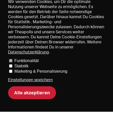
Wir verwenden Cookies, um Dir die optimale
Nutzung unserer Webseite zu ermöglichen. Es
werden für den Betrieb der Seite notwendige
Speichern
Cookies gesetzt. Darüber hinaus kannst Du Cookies
für Statistik-, Marketing- und
Personalisierungszwecke zulassen. Dadurch können
wir Theapolis und unsere Services weiter
verbessern. Du kannst Deine Cookie-Einstellungen
jederzeit über Deinen Browser widerrufen. Weitere
Informationen findest Du in unserer
Datenschutzerklärung
.
Funktionalität
Preise und Mitgliedschaften
KIBA
Gagenspiegel
Statistik
Mediadaten
Über uns
Impressum
AGB
Datenschutz
Marketing & Personalisierung
Kontakt
Hilfe
Newsletter
Einstellungen speichern
Alle akzeptieren
DE
EN
FR