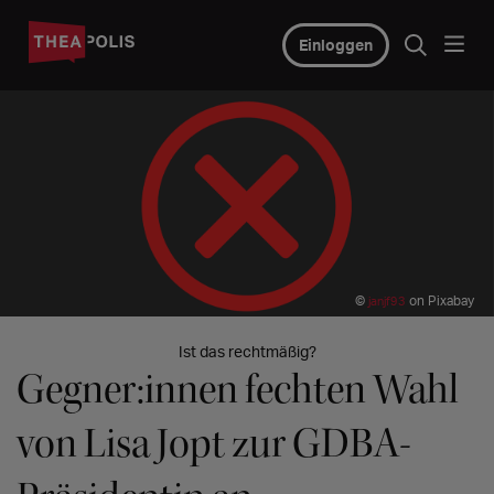
Einloggen
©
on Pixabay
janjf93
Ist das rechtmäßig?
Gegner:innen fechten Wahl
von Lisa Jopt zur GDBA-